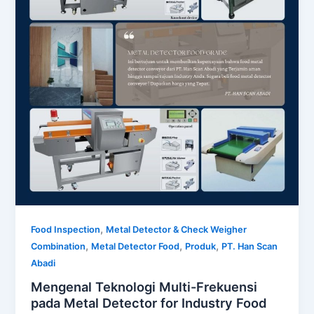
,
Food Inspection
Metal Detector & Check Weigher
,
,
,
Combination
Metal Detector Food
Produk
PT. Han Scan
Abadi
Mengenal Teknologi Multi-Frekuensi
pada Metal Detector for Industry Food