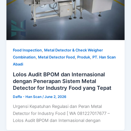
,
Food Inspection
Metal Detector & Check Weigher
,
,
,
Combination
Metal Detector Food
Produk
PT. Han Scan
Abadi
Lolos Audit BPOM dan Internasional
dengan Penerapan Sistem Metal
Detector for Industry Food yang Tepat
Daffa - Han Scan
/
June 2, 2026
Urgensi Kepatuhan Regulasi dan Peran Metal
Detector for Industry Food [ WA 081227017677 –
Lolos Audit BPOM dan Internasional dengan