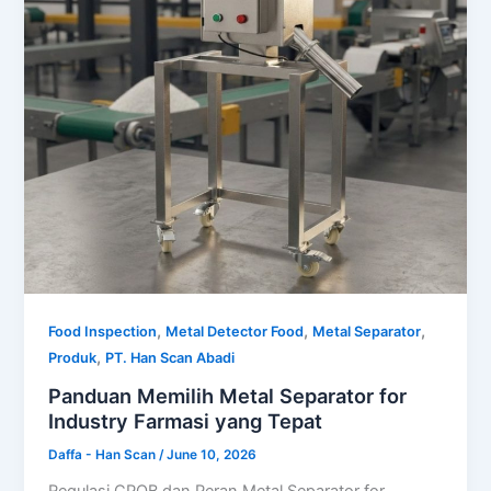
,
,
,
Food Inspection
Metal Detector Food
Metal Separator
,
Produk
PT. Han Scan Abadi
Panduan Memilih Metal Separator for
Industry Farmasi yang Tepat
Daffa - Han Scan
/
June 10, 2026
Regulasi CPOB dan Peran Metal Separator for