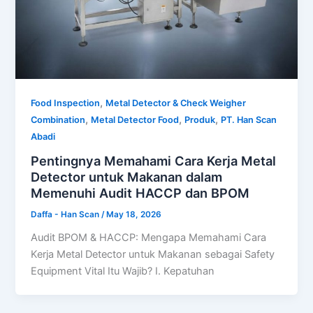
,
Food Inspection
Metal Detector & Check Weigher
,
,
,
Combination
Metal Detector Food
Produk
PT. Han Scan
Abadi
Pentingnya Memahami Cara Kerja Metal
Detector untuk Makanan dalam
Memenuhi Audit HACCP dan BPOM
Daffa - Han Scan
/
May 18, 2026
Audit BPOM & HACCP: Mengapa Memahami Cara
Kerja Metal Detector untuk Makanan sebagai Safety
Equipment Vital Itu Wajib? I. Kepatuhan