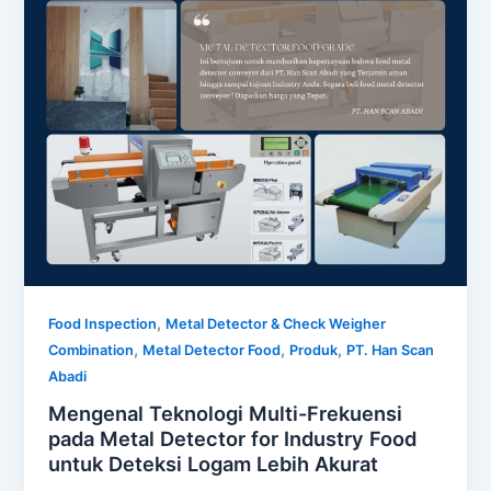
,
Food Inspection
Metal Detector & Check Weigher
,
,
,
Combination
Metal Detector Food
Produk
PT. Han Scan
Abadi
Mengenal Teknologi Multi-Frekuensi
pada Metal Detector for Industry Food
untuk Deteksi Logam Lebih Akurat