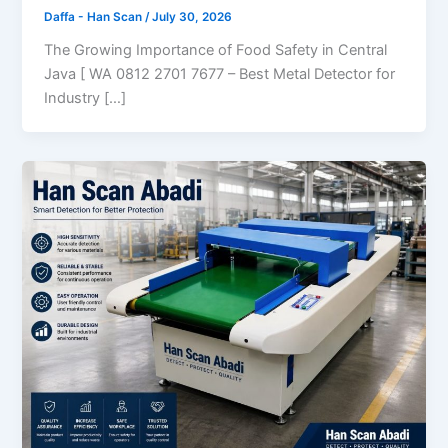
Daffa - Han Scan
/
July 30, 2026
The Growing Importance of Food Safety in Central
Java [ WA 0812 2701 7677 – Best Metal Detector for
Industry […]