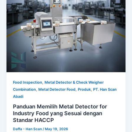
,
Food Inspection
Metal Detector & Check Weigher
,
,
,
Combination
Metal Detector Food
Produk
PT. Han Scan
Abadi
Panduan Memilih Metal Detector for
Industry Food yang Sesuai dengan
Standar HACCP
Daffa - Han Scan
/
May 19, 2026