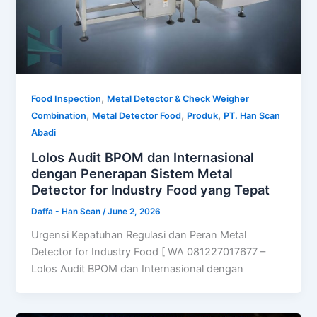
,
Food Inspection
Metal Detector & Check Weigher
,
,
,
Combination
Metal Detector Food
Produk
PT. Han Scan
Abadi
Lolos Audit BPOM dan Internasional
dengan Penerapan Sistem Metal
Detector for Industry Food yang Tepat
Daffa - Han Scan
/
June 2, 2026
Urgensi Kepatuhan Regulasi dan Peran Metal
Detector for Industry Food [ WA 081227017677 –
Lolos Audit BPOM dan Internasional dengan