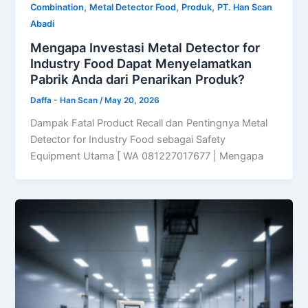
,
,
,
Combination
Metal Detector Food
Produk
PT. Han Scan
Abadi
Mengapa Investasi Metal Detector for
Industry Food Dapat Menyelamatkan
Pabrik Anda dari Penarikan Produk?
Daffa - Han Scan
/
May 20, 2026
Dampak Fatal Product Recall dan Pentingnya Metal
Detector for Industry Food sebagai Safety
Equipment Utama [ WA 081227017677 | Mengapa