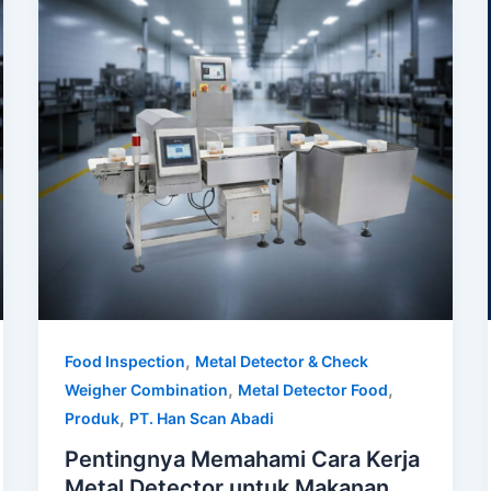
,
Food Inspection
Metal Detector & Check
,
,
Weigher Combination
Metal Detector Food
,
Produk
PT. Han Scan Abadi
Pentingnya Memahami Cara Kerja
Metal Detector untuk Makanan