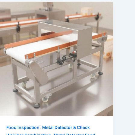
,
Food Inspection
Metal Detector & Check
,
,