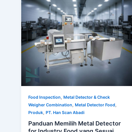
,
Food Inspection
Metal Detector & Check
,
,
Weigher Combination
Metal Detector Food
,
Produk
PT. Han Scan Abadi
Panduan Memilih Metal Detector
for Industry Food yang Sesuai