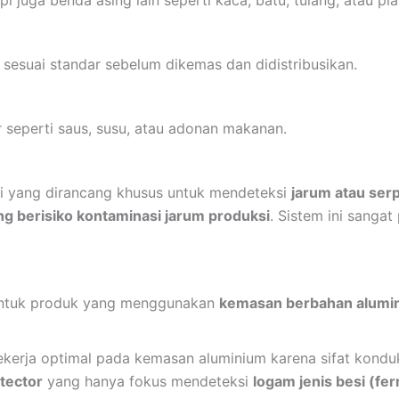
 juga benda asing lain seperti kaca, batu, tulang, atau p
sesuai standar sebelum dikemas dan didistribusikan.
r seperti saus, susu, atau adonan makanan.
i yang dirancang khusus untuk mendeteksi
jarum atau serp
ang berisiko kontaminasi jarum produksi
. Sistem ini sanga
s untuk produk yang menggunakan
kemasan berbahan alumin
ekerja optimal pada kemasan aluminium karena sifat konduk
etector
yang hanya fokus mendeteksi
logam jenis besi (fer