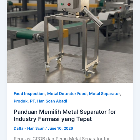
,
,
,
Food Inspection
Metal Detector Food
Metal Separator
,
Produk
PT. Han Scan Abadi
Panduan Memilih Metal Separator for
Industry Farmasi yang Tepat
Daffa - Han Scan
/
June 10, 2026
Regulasi CPOB dan Peran Metal Separator for