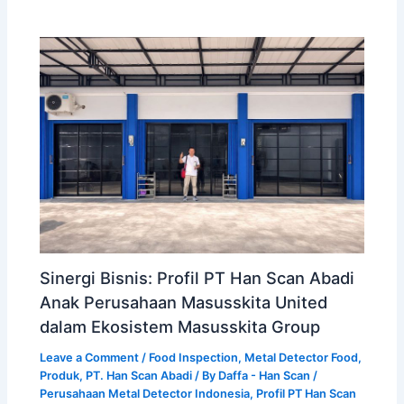
Sinergi Bisnis: Profil PT Han Scan Abadi
Anak Perusahaan Masusskita United
dalam Ekosistem Masusskita Group
Leave a Comment
/
Food Inspection
,
Metal Detector Food
,
Produk
,
PT. Han Scan Abadi
/ By
Daffa - Han Scan
/
Perusahaan Metal Detector Indonesia
,
Profil PT Han Scan