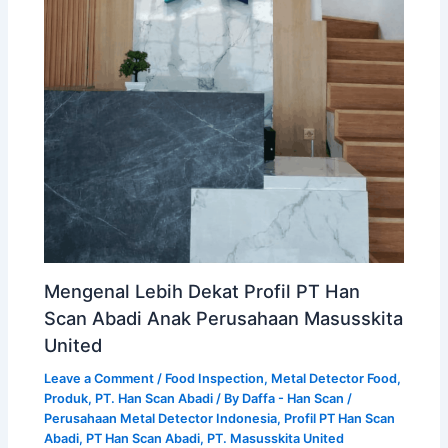
Mengenal Lebih Dekat Profil PT Han
Scan Abadi Anak Perusahaan Masusskita
United
Leave a Comment
/
Food Inspection
,
Metal Detector Food
,
Produk
,
PT. Han Scan Abadi
/ By
Daffa - Han Scan
/
Perusahaan Metal Detector Indonesia
,
Profil PT Han Scan
Abadi
,
PT Han Scan Abadi
,
PT. Masusskita United