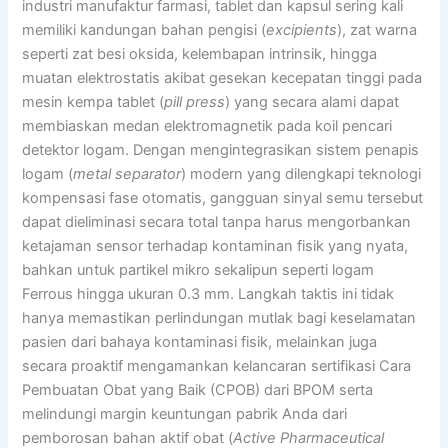
industri manufaktur farmasi, tablet dan kapsul sering kali
memiliki kandungan bahan pengisi (
excipients
), zat warna
seperti zat besi oksida, kelembapan intrinsik, hingga
muatan elektrostatis akibat gesekan kecepatan tinggi pada
mesin kempa tablet (
pill press
) yang secara alami dapat
membiaskan medan elektromagnetik pada koil pencari
detektor logam. Dengan mengintegrasikan sistem penapis
logam (
metal separator
) modern yang dilengkapi teknologi
kompensasi fase otomatis, gangguan sinyal semu tersebut
dapat dieliminasi secara total tanpa harus mengorbankan
ketajaman sensor terhadap kontaminan fisik yang nyata,
bahkan untuk partikel mikro sekalipun seperti logam
Ferrous hingga ukuran 0.3 mm. Langkah taktis ini tidak
hanya memastikan perlindungan mutlak bagi keselamatan
pasien dari bahaya kontaminasi fisik, melainkan juga
secara proaktif mengamankan kelancaran sertifikasi Cara
Pembuatan Obat yang Baik (CPOB) dari BPOM serta
melindungi margin keuntungan pabrik Anda dari
pemborosan bahan aktif obat (
Active Pharmaceutical