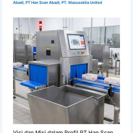
Abadi
,
PT Han Scan Abadi
,
PT. Masusskita United
Visi dan Misi dalam Profil PT Han Scan