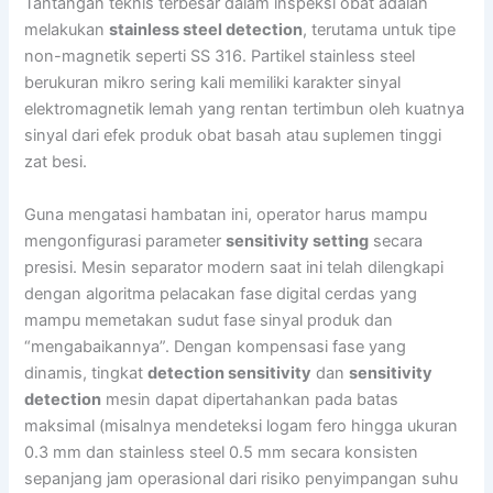
Tantangan teknis terbesar dalam inspeksi obat adalah
melakukan
stainless steel detection
, terutama untuk tipe
non-magnetik seperti SS 316. Partikel stainless steel
berukuran mikro sering kali memiliki karakter sinyal
elektromagnetik lemah yang rentan tertimbun oleh kuatnya
sinyal dari efek produk obat basah atau suplemen tinggi
zat besi.
Guna mengatasi hambatan ini, operator harus mampu
mengonfigurasi parameter
sensitivity setting
secara
presisi. Mesin separator modern saat ini telah dilengkapi
dengan algoritma pelacakan fase digital cerdas yang
mampu memetakan sudut fase sinyal produk dan
“mengabaikannya”. Dengan kompensasi fase yang
dinamis, tingkat
detection sensitivity
dan
sensitivity
detection
mesin dapat dipertahankan pada batas
maksimal (misalnya mendeteksi logam fero hingga ukuran
0.3 mm dan stainless steel 0.5 mm secara konsisten
sepanjang jam operasional dari risiko penyimpangan suhu