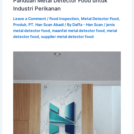
Panduan Metal Detector Food untuk
Industri Perikanan
Leave a Comment
/
Food Inspection
,
Metal Detector Food
,
Produk
,
PT. Han Scan Abadi
/ By
Daffa - Han Scan
/
jenis
metal detector food
,
maanfat metal detector food
,
metal
detector food
,
supplier metal detector food