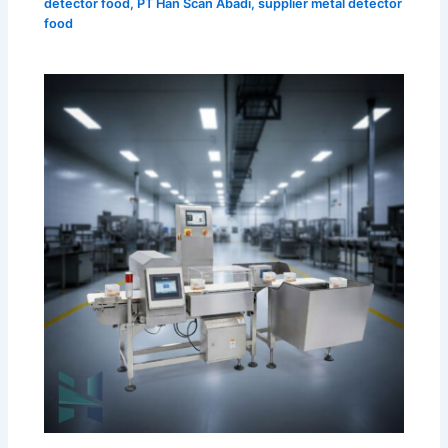
detector food
,
PT Han Scan Abadi
,
supplier metal detector
food