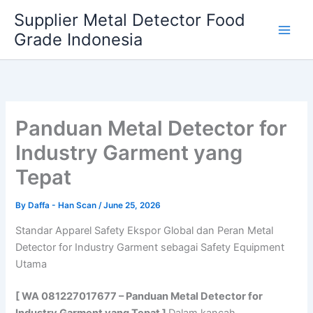
Skip
Supplier Metal Detector Food
to
Grade Indonesia
content
Panduan Metal Detector for
Industry Garment yang
Tepat
By
Daffa - Han Scan
/
June 25, 2026
Standar Apparel Safety Ekspor Global dan Peran Metal
Detector for Industry Garment sebagai Safety Equipment
Utama
[ WA 081227017677 – Panduan Metal Detector for
Industry Garment yang Tepat ]
Dalam kancah