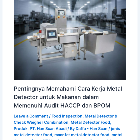
Pentingnya Memahami Cara Kerja Metal
Detector untuk Makanan dalam
Memenuhi Audit HACCP dan BPOM
Leave a Comment
/
Food Inspection
,
Metal Detector &
Check Weigher Combination
,
Metal Detector Food
,
Produk
,
PT. Han Scan Abadi
/ By
Daffa - Han Scan
/
jenis
metal detector food
,
maanfat metal detector food
,
metal