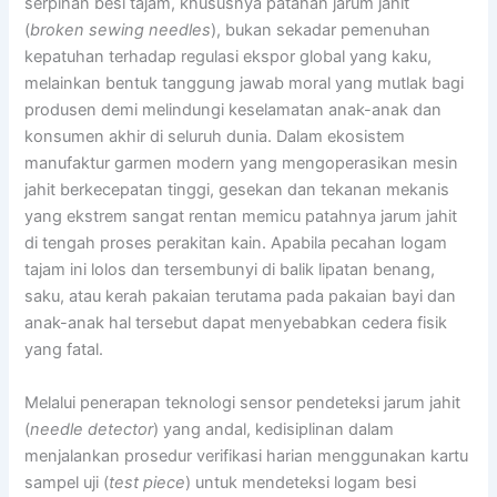
serpihan besi tajam, khususnya patahan jarum jahit
(
broken sewing needles
), bukan sekadar pemenuhan
kepatuhan terhadap regulasi ekspor global yang kaku,
melainkan bentuk tanggung jawab moral yang mutlak bagi
produsen demi melindungi keselamatan anak-anak dan
konsumen akhir di seluruh dunia. Dalam ekosistem
manufaktur garmen modern yang mengoperasikan mesin
jahit berkecepatan tinggi, gesekan dan tekanan mekanis
yang ekstrem sangat rentan memicu patahnya jarum jahit
di tengah proses perakitan kain. Apabila pecahan logam
tajam ini lolos dan tersembunyi di balik lipatan benang,
saku, atau kerah pakaian terutama pada pakaian bayi dan
anak-anak hal tersebut dapat menyebabkan cedera fisik
yang fatal.
Melalui penerapan teknologi sensor pendeteksi jarum jahit
(
needle detector
) yang andal, kedisiplinan dalam
menjalankan prosedur verifikasi harian menggunakan kartu
sampel uji (
test piece
) untuk mendeteksi logam besi