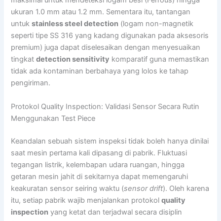
maksimal untuk mendeteksi logam besi (Ferrous) hingga
ukuran 1.0 mm atau 1.2 mm. Sementara itu, tantangan
untuk
stainless steel detection
(logam non-magnetik
seperti tipe SS 316 yang kadang digunakan pada aksesoris
premium) juga dapat diselesaikan dengan menyesuaikan
tingkat
detection sensitivity
komparatif guna memastikan
tidak ada kontaminan berbahaya yang lolos ke tahap
pengiriman.
Protokol Quality Inspection: Validasi Sensor Secara Rutin
Menggunakan Test Piece
Keandalan sebuah sistem inspeksi tidak boleh hanya dinilai
saat mesin pertama kali dipasang di pabrik. Fluktuasi
tegangan listrik, kelembapan udara ruangan, hingga
getaran mesin jahit di sekitarnya dapat memengaruhi
keakuratan sensor seiring waktu (
sensor drift
). Oleh karena
itu, setiap pabrik wajib menjalankan protokol
quality
inspection
yang ketat dan terjadwal secara disiplin