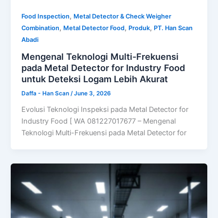
,
Food Inspection
Metal Detector & Check Weigher
,
,
,
Combination
Metal Detector Food
Produk
PT. Han Scan
Abadi
Mengenal Teknologi Multi-Frekuensi
pada Metal Detector for Industry Food
untuk Deteksi Logam Lebih Akurat
Daffa - Han Scan
/
June 3, 2026
Evolusi Teknologi Inspeksi pada Metal Detector for
Industry Food [ WA 081227017677 – Mengenal
Teknologi Multi-Frekuensi pada Metal Detector for