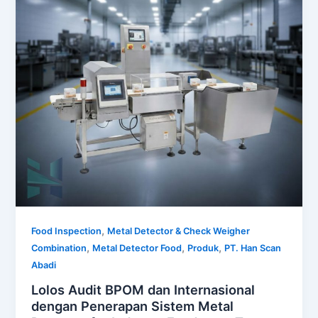
,
Food Inspection
Metal Detector & Check Weigher
,
,
,
Combination
Metal Detector Food
Produk
PT. Han Scan
Abadi
Lolos Audit BPOM dan Internasional
dengan Penerapan Sistem Metal