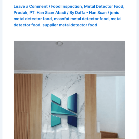
Leave a Comment
/
Food Inspection
,
Metal Detector Food
,
Produk
,
PT. Han Scan Abadi
/ By
Daffa - Han Scan
/
jenis
metal detector food
,
maanfat metal detector food
,
metal
detector food
,
supplier metal detector food