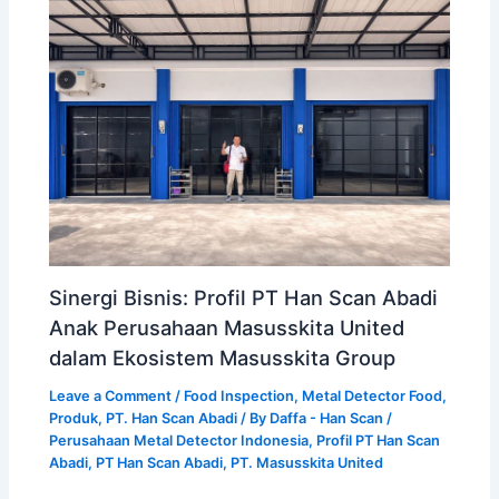
Sinergi Bisnis: Profil PT Han Scan Abadi
Anak Perusahaan Masusskita United
dalam Ekosistem Masusskita Group
Leave a Comment
/
Food Inspection
,
Metal Detector Food
,
Produk
,
PT. Han Scan Abadi
/ By
Daffa - Han Scan
/
Perusahaan Metal Detector Indonesia
,
Profil PT Han Scan
Abadi
,
PT Han Scan Abadi
,
PT. Masusskita United