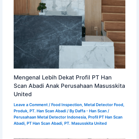
Mengenal Lebih Dekat Profil PT Han
Scan Abadi Anak Perusahaan Masusskita
United
Leave a Comment
/
Food Inspection
,
Metal Detector Food
,
Produk
,
PT. Han Scan Abadi
/ By
Daffa - Han Scan
/
Perusahaan Metal Detector Indonesia
,
Profil PT Han Scan
Abadi
,
PT Han Scan Abadi
,
PT. Masusskita United