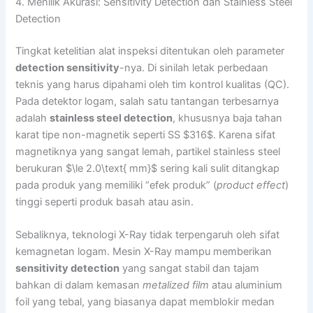
4. Menilik Akurasi: Sensitivity Detection dan Stainless Steel
Detection
Tingkat ketelitian alat inspeksi ditentukan oleh parameter
detection sensitivity
-nya. Di sinilah letak perbedaan
teknis yang harus dipahami oleh tim kontrol kualitas (QC).
Pada detektor logam, salah satu tantangan terbesarnya
adalah
stainless steel detection
, khususnya baja tahan
karat tipe non-magnetik seperti SS $316$. Karena sifat
magnetiknya yang sangat lemah, partikel stainless steel
berukuran $\le 2.0\text{ mm}$ sering kali sulit ditangkap
pada produk yang memiliki “efek produk” (
product effect
)
tinggi seperti produk basah atau asin.
Sebaliknya, teknologi X-Ray tidak terpengaruh oleh sifat
kemagnetan logam. Mesin X-Ray mampu memberikan
sensitivity detection
yang sangat stabil dan tajam
bahkan di dalam kemasan
metalized film
atau aluminium
foil yang tebal, yang biasanya dapat memblokir medan