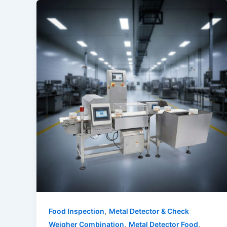
,
Food Inspection
Metal Detector & Check
,
,
Weigher Combination
Metal Detector Food