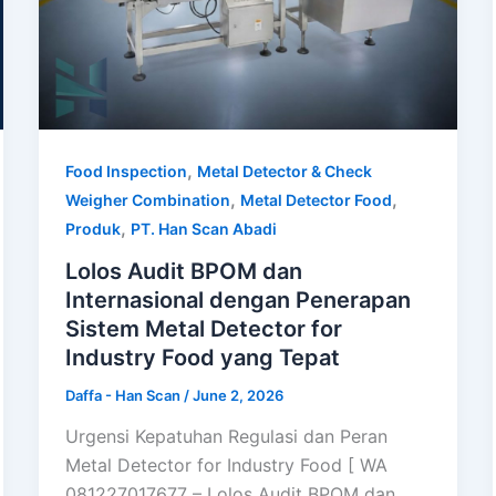
,
Food Inspection
Metal Detector & Check
,
,
Weigher Combination
Metal Detector Food
,
Produk
PT. Han Scan Abadi
Lolos Audit BPOM dan
Internasional dengan Penerapan
Sistem Metal Detector for
Industry Food yang Tepat
Daffa - Han Scan
/
June 2, 2026
Urgensi Kepatuhan Regulasi dan Peran
Metal Detector for Industry Food [ WA
081227017677 – Lolos Audit BPOM dan