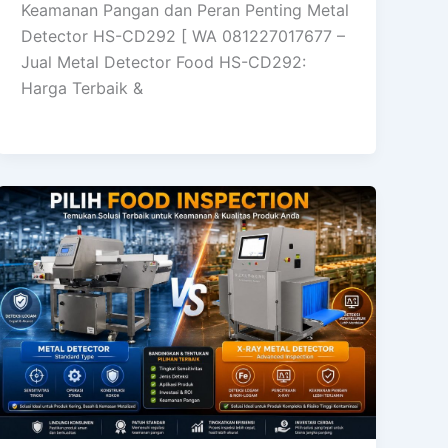
Keamanan Pangan dan Peran Penting Metal
Detector HS-CD292 [ WA 081227017677 –
Jual Metal Detector Food HS-CD292:
Harga Terbaik &