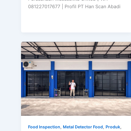
081227017677 | Profil PT Han Scan Abadi
,
,
,
Food Inspection
Metal Detector Food
Produk