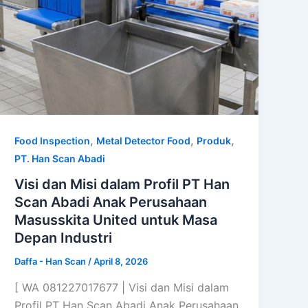
,
,
,
Food Inspection
Metal Detector Food
Produk
PT. Han Scan Abadi
Visi dan Misi dalam Profil PT Han
Scan Abadi Anak Perusahaan
Masusskita United untuk Masa
Depan Industri
Daffa - Han Scan
/
April 8, 2026
[ WA 081227017677 | Visi dan Misi dalam
Profil PT Han Scan Abadi Anak Perusahaan