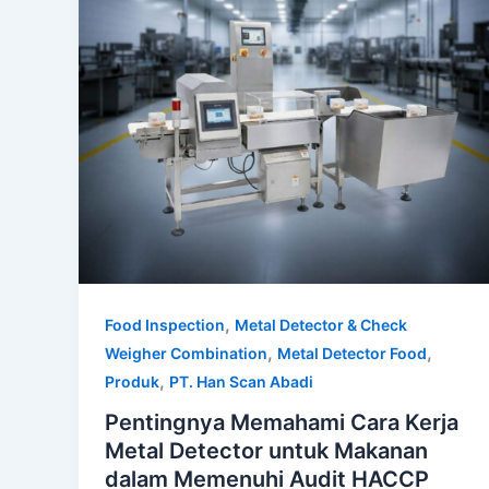
,
Food Inspection
Metal Detector & Check
,
,
Weigher Combination
Metal Detector Food
,
Produk
PT. Han Scan Abadi
Pentingnya Memahami Cara Kerja
Metal Detector untuk Makanan
dalam Memenuhi Audit HACCP