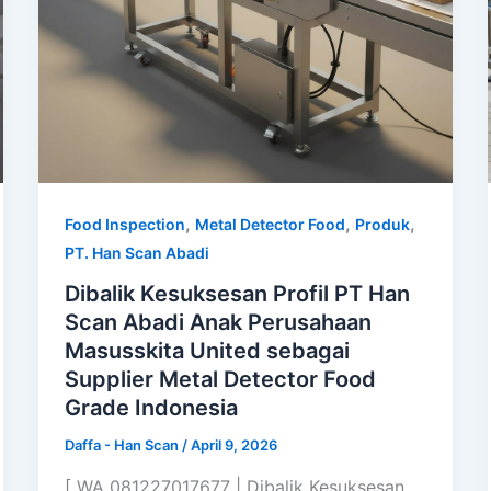
,
,
,
Food Inspection
Metal Detector Food
Produk
PT. Han Scan Abadi
Dibalik Kesuksesan Profil PT Han
Scan Abadi Anak Perusahaan
Masusskita United sebagai
Supplier Metal Detector Food
Grade Indonesia
Daffa - Han Scan
/
April 9, 2026
[ WA 081227017677 | Dibalik Kesuksesan