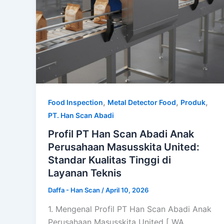
,
,
,
Food Inspection
Metal Detector Food
Produk
PT. Han Scan Abadi
Profil PT Han Scan Abadi Anak
Perusahaan Masusskita United:
Standar Kualitas Tinggi di
Layanan Teknis
Daffa - Han Scan
/
April 10, 2026
1. Mengenal Profil PT Han Scan Abadi Anak
Perusahaan Masusskita United [ WA