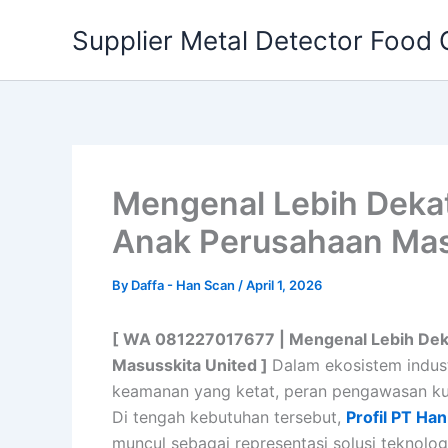
Skip
Supplier Metal Detector Food 
to
content
Mengenal Lebih Dekat
Anak Perusahaan Mas
By
Daffa - Han Scan
/
April 1, 2026
[ WA 081227017677 | Mengenal Lebih Deka
Masusskita United ]
Dalam ekosistem indust
keamanan yang ketat, peran pengawasan kua
Di tengah kebutuhan tersebut,
Profil PT Ha
muncul sebagai representasi solusi teknolo