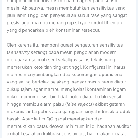
hampir tidak mendistorsi medan magnet pada sensor
mesin. Akibatnya, mesin membutuhkan sensitivitas yang
jauh lebih tinggi dan penyesuaian sudut fase yang sangat
presisi agar mampu menangkap sinyal konduktif lemah
yang dipancarkan oleh kontaminan tersebut.
Oleh karena itu, mengonfigurasi pengaturan sensitivitas
(
sensitivity setting
) pada mesin pengolahan modern
merupakan sebuah seni sekaligus sains teknis yang
memerlukan ketelitian tingkat tinggi. Konfigurasi ini harus
mampu menyeimbangkan dua kepentingan operasional
yang saling bertolak belakang: sensor mesin harus diatur
cukup tajam agar mampu mengisolasi kontaminan logam
mikro, namun di sisi lain tidak boleh diatur terlalu sensitif
hingga memicu alarm palsu (
false rejects
) akibat getaran
mekanis lantai pabrik atau gangguan sinyal intrinsik produk
basah. Apabila tim QC gagal menetapkan dan
membuktikan batas deteksi minimum ini di hadapan auditor
akibat kesalahan kalibrasi sensitivitas, hal ini akan dicatat