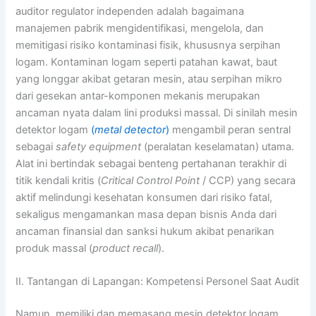
auditor regulator independen adalah bagaimana
manajemen pabrik mengidentifikasi, mengelola, dan
memitigasi risiko kontaminasi fisik, khususnya serpihan
logam. Kontaminan logam seperti patahan kawat, baut
yang longgar akibat getaran mesin, atau serpihan mikro
dari gesekan antar-komponen mekanis merupakan
ancaman nyata dalam lini produksi massal. Di sinilah mesin
detektor logam
(
metal detector
)
mengambil peran sentral
sebagai
safety equipment
(peralatan keselamatan) utama.
Alat ini bertindak sebagai benteng pertahanan terakhir di
titik kendali kritis (
Critical Control Point
/ CCP) yang secara
aktif melindungi kesehatan konsumen dari risiko fatal,
sekaligus mengamankan masa depan bisnis Anda dari
ancaman finansial dan sanksi hukum akibat penarikan
produk massal (
product recall
).
II. Tantangan di Lapangan: Kompetensi Personel Saat Audit
Namun, memiliki dan memasang mesin detektor logam