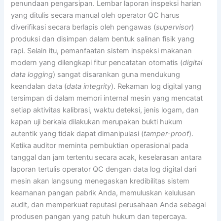
penundaan pengarsipan. Lembar laporan inspeksi harian
yang ditulis secara manual oleh operator QC harus
diverifikasi secara berlapis oleh pengawas (
supervisor
)
produksi dan disimpan dalam bentuk salinan fisik yang
rapi. Selain itu, pemanfaatan sistem inspeksi makanan
modern yang dilengkapi fitur pencatatan otomatis (
digital
data logging
) sangat disarankan guna mendukung
keandalan data (
data integrity
). Rekaman log digital yang
tersimpan di dalam memori internal mesin yang mencatat
setiap aktivitas kalibrasi, waktu deteksi, jenis logam, dan
kapan uji berkala dilakukan merupakan bukti hukum
autentik yang tidak dapat dimanipulasi (
tamper-proof
).
Ketika auditor meminta pembuktian operasional pada
tanggal dan jam tertentu secara acak, keselarasan antara
laporan tertulis operator QC dengan data log digital dari
mesin akan langsung menegaskan kredibilitas sistem
keamanan pangan pabrik Anda, memuluskan kelulusan
audit, dan memperkuat reputasi perusahaan Anda sebagai
produsen pangan yang patuh hukum dan tepercaya.