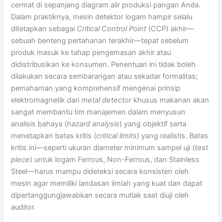
cermat di sepanjang diagram alir produksi pangan Anda.
Dalam praktiknya, mesin detektor logam hampir selalu
ditetapkan sebagai
Critical Control Point
(CCP) akhir—
sebuah benteng pertahanan terakhir—tepat sebelum
produk masuk ke tahap pengemasan akhir atau
didistribusikan ke konsumen. Penentuan ini tidak boleh
dilakukan secara sembarangan atau sekadar formalitas;
pemahaman yang komprehensif mengenai prinsip
elektromagnetik dari
metal detector
khusus makanan akan
sangat membantu tim manajemen dalam menyusun
analisis bahaya (
hazard analysis
) yang objektif serta
menetapkan batas kritis (
critical limits
) yang realistis. Batas
kritis ini—seperti ukuran diameter minimum sampel uji (
test
piece
) untuk logam Ferrous, Non-Ferrous, dan Stainless
Steel—harus mampu dideteksi secara konsisten oleh
mesin agar memiliki landasan ilmiah yang kuat dan dapat
dipertanggungjawabkan secara mutlak saat diuji oleh
auditor.