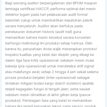
Bagi seorang auditor berpengalaman dari BPOM maupun
lembaga sertifikasi HACCP, performa optimal dari mesin
detektor logam pada hari pelaksanaan audit formal
belumlah cukup untuk membuktikan kepatuhan pabrik
secara menyeluruh. Auditor akan berfokus pada
penelusuran dokumen historis (
audit trail
) guna
memastikan bahwa mesin tersebut secara konsisten
berfungsi melindungi lini produksi setiap harinya. Oleh
karena itu, perusahaan Anda wajib menerapkan protokol
inspeksi kualitas yang ketat dan disiplin yang dibagi ke
dalam tiga fase kritis operasional: sebelum mesin mulai
bekerja (pra-operasional) untuk mendeteksi
drift signal
atau malafungsi awal; setiap 2 hingga 4 jam sekali selama
proses produksi berjalan (inter-operasional) sebagai
tindakan mitigasi isolasi kargo (
batch isolation
) apabila
terjadi kegagalan fungsi di tengah jalan; serta sesaat
sebelum mesin dimatikan di akhir giliran kerja (pasca-
produksi). Pembagian fase yang ketat ini memastikan
bahwa jika terjadi kerusakan teknis pada sensor, produk