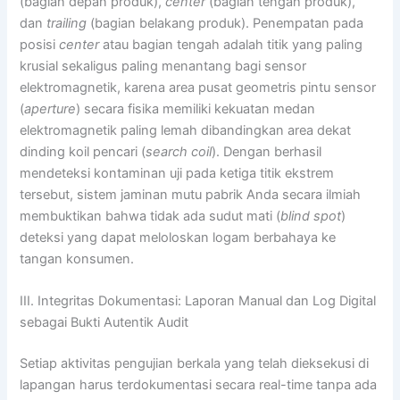
(bagian depan produk),
center
(bagian tengah produk),
dan
trailing
(bagian belakang produk). Penempatan pada
posisi
center
atau bagian tengah adalah titik yang paling
krusial sekaligus paling menantang bagi sensor
elektromagnetik, karena area pusat geometris pintu sensor
(
aperture
) secara fisika memiliki kekuatan medan
elektromagnetik paling lemah dibandingkan area dekat
dinding koil pencari (
search coil
). Dengan berhasil
mendeteksi kontaminan uji pada ketiga titik ekstrem
tersebut, sistem jaminan mutu pabrik Anda secara ilmiah
membuktikan bahwa tidak ada sudut mati (
blind spot
)
deteksi yang dapat meloloskan logam berbahaya ke
tangan konsumen.
III. Integritas Dokumentasi: Laporan Manual dan Log Digital
sebagai Bukti Autentik Audit
Setiap aktivitas pengujian berkala yang telah dieksekusi di
lapangan harus terdokumentasi secara real-time tanpa ada