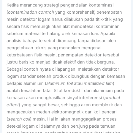
Ketika merancang strategi pengendalian kontaminasi
(
contamination control
) yang komprehensif, penempatan
mesin detektor logam harus dilakukan pada titik-titik yang
secara fisik memungkinkan alat mendeteksi kontaminan
sebelum material terhalang oleh kemasan luar. Apabila
analisis bahaya tersebut dirancang tanpa didasari oleh
pengetahuan teknis yang mendalam mengenai
keterbatasan fisik mesin, penempatan detektor tersebut
justru berisiko menjadi tidak efektif dan tidak berguna.
Sebagai contoh nyata di lapangan, meletakkan detektor
logam standar setelah produk dibungkus dengan kemasan
berlapis aluminium (
aluminum foil
atau
metallized film
)
adalah kesalahan fatal. Sifat konduktif dari aluminium pada
kemasan akan menghasilkan sinyal interferensi (
product
effect
) yang sangat besar, sehingga akan memblokir dan
mengacaukan medan elektromagnetik dari koil pencari
(
search coil
) mesin. Hal ini akan menggagalkan proses
deteksi logam di dalamnya dan berujung pada temuan