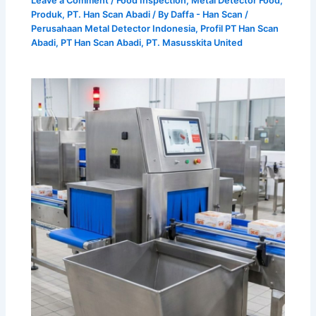
Leave a Comment
/
Food Inspection
,
Metal Detector Food
,
Produk
,
PT. Han Scan Abadi
/ By
Daffa - Han Scan
/
Perusahaan Metal Detector Indonesia
,
Profil PT Han Scan
Abadi
,
PT Han Scan Abadi
,
PT. Masusskita United