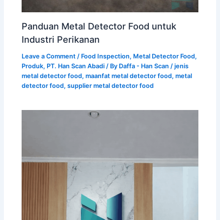
Panduan Metal Detector Food untuk
Industri Perikanan
Leave a Comment
/
Food Inspection
,
Metal Detector Food
,
Produk
,
PT. Han Scan Abadi
/ By
Daffa - Han Scan
/
jenis
metal detector food
,
maanfat metal detector food
,
metal
detector food
,
supplier metal detector food