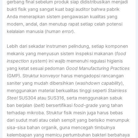
gerbang final sebelum produk siap didistribusikan menjadi
bukti fisik yang sangat kuat bagi auditor bahwa pabrik
Anda menerapkan sistem pengawasan kualitas yang
modern, andal, dan menutup rapat setiap celah potensi
kelalaian manusia (
human error
).
Lebih dari sekadar instrumen pelindung, setiap komponen
mekanis yang menyusun sistem inspeksi makanan (
food
inspection system
) ini wajib memenuhi regulasi higienis
yang ketat sesuai pedoman
Good Manufacturing Practices
(GMP). Struktur konveyor harus mengadopsi rancangan
saniter yang mudah dibersihkan (
washdown capability
),
menggunakan material berkualitas tinggi seperti
Stainless
Steel
SUS304 atau SUS316, serta menggunakan sabuk
ban berjalan (
belt
) bersertifikasi
food-grade
yang tahan
terhadap mikroba. Struktur fisik mesin juga harus bebas
dari sudut mati atau celah sempit yang berisiko menumpuk
sisa-sisa bahan organik, guna mencegah timbulnya
kelembapan yang memicu pertumbuhan bakteri berbahaya