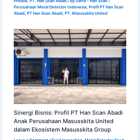
Produk
,
PT. Han Scan Abadi
/ By
Daffa - Han Scan
/
Perusahaan Metal Detector Indonesia
,
Profil PT Han Scan
Abadi
,
PT Han Scan Abadi
,
PT. Masusskita United
Sinergi Bisnis: Profil PT Han Scan Abadi
Anak Perusahaan Masusskita United
dalam Ekosistem Masusskita Group