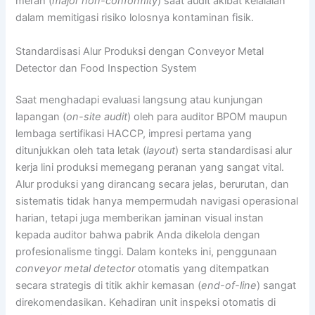
merah (
major non-conformity
) saat audit akibat kelalaian
dalam memitigasi risiko lolosnya kontaminan fisik.
Standardisasi Alur Produksi dengan Conveyor Metal
Detector dan Food Inspection System
Saat menghadapi evaluasi langsung atau kunjungan
lapangan (
on-site audit
) oleh para auditor BPOM maupun
lembaga sertifikasi HACCP, impresi pertama yang
ditunjukkan oleh tata letak (
layout
) serta standardisasi alur
kerja lini produksi memegang peranan yang sangat vital.
Alur produksi yang dirancang secara jelas, berurutan, dan
sistematis tidak hanya mempermudah navigasi operasional
harian, tetapi juga memberikan jaminan visual instan
kepada auditor bahwa pabrik Anda dikelola dengan
profesionalisme tinggi. Dalam konteks ini, penggunaan
conveyor metal detector
otomatis yang ditempatkan
secara strategis di titik akhir kemasan (
end-of-line
) sangat
direkomendasikan. Kehadiran unit inspeksi otomatis di