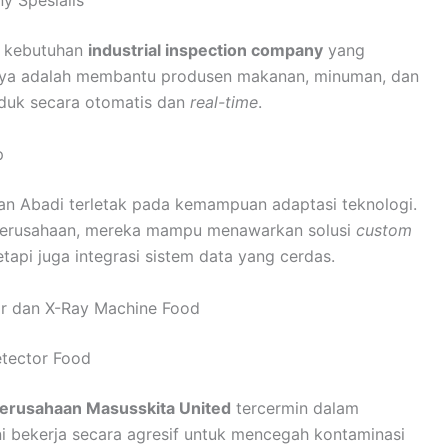
y Spesialis
i kebutuhan
industrial inspection company
yang
manya adalah membantu produsen makanan, minuman, dan
duk secara otomatis dan
real-time
.
p
can Abadi terletak pada kemampuan adaptasi teknologi.
perusahaan, mereka mampu menawarkan solusi
custom
tapi juga integrasi sistem data yang cerdas.
or dan X-Ray Machine Food
etector Food
Perusahaan Masusskita United
tercermin dalam
ini bekerja secara agresif untuk mencegah kontaminasi